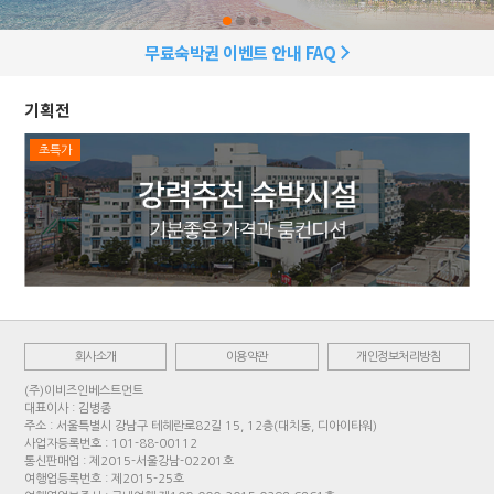
무료숙박권 이벤트 안내 FAQ
기획전
초특가
회사소개
이용약관
개인정보처리방침
(주)이비즈인베스트먼트
대표이사 : 김병종
주소 : 서울특별시 강남구 테헤란로82길 15, 12층(대치동, 디아이타워)
사업자등록번호 : 101-88-00112
통신판매업 : 제2015-서울강남-02201호
여행업등록번호 : 제2015-25호