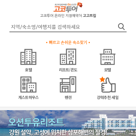
고코투어 온라인 지정예약처
고고트립
빠르고 손쉬운 숙소찾기
호텔
리조트/콘도
모텔
게스트하우스
펜션
강력추천 세일