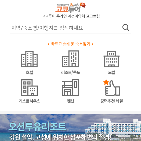
고코투어 온라인 지정예약처
고고트립
빠르고 손쉬운 숙소찾기
호텔
리조트/콘도
모텔
게스트하우스
펜션
강력추천 세일