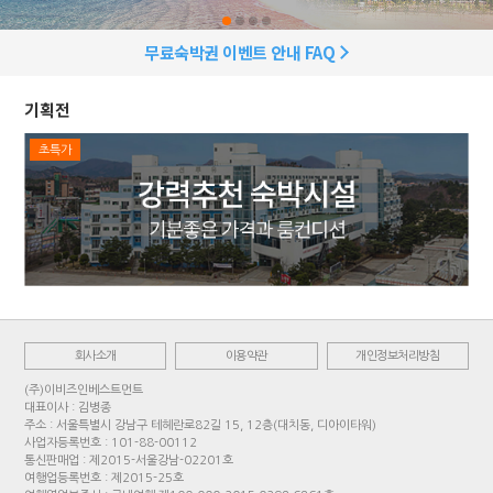
무료숙박권 이벤트 안내 FAQ
기획전
초특가
회사소개
이용약관
개인정보처리방침
(주)이비즈인베스트먼트
대표이사 : 김병종
주소 : 서울특별시 강남구 테헤란로82길 15, 12층(대치동, 디아이타워)
사업자등록번호 : 101-88-00112
통신판매업 : 제2015-서울강남-02201호
여행업등록번호 : 제2015-25호