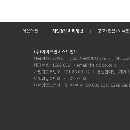
이용약관
개인정보처리방침
광고/입점/제휴문
|
|
(주)이비즈인베스트먼트
대표이사 : 김병종
주소 : 서울특별시 강남구 테헤란로82
대표번호 : 1666-0591 / email : help@go.co.kr
사업자등록번호 : 101-88-00112
통신판매업 : 제201
여행업등록번호 : 제2015-25호
여행영업보증서 : 국내여행 제100-000-2015 0298 68