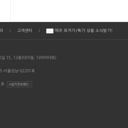
의
고객센터
매주 최저가/특가 상품 소식받기!
|
|
길 15, 12층(대치동, 디아이타워)
5-서울강남-02201호
61호