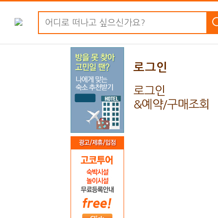
로그인
로그인
&예약/구매조회