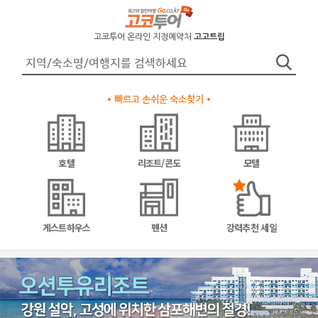
고코투어 온라인 지정예약처
고고트립
빠르고 손쉬운 숙소찾기
호텔
리조트/콘도
모텔
게스트하우스
펜션
강력추천 세일