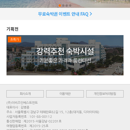
무료숙박권 이벤트 안내 FAQ
기획전
초특가
회사소개
이용약관
개인정보처리방침
(주)이비즈인베스트먼트
대표이사 : 김병종
주소 : 서울특별시 강남구 테헤란로82길 15, 12층(대치동, 디아이타워)
사업자등록번호 : 101-88-00112
통신판매업 : 제2015-서울강남-02201호
여행업등록번호 : 제2015-25호